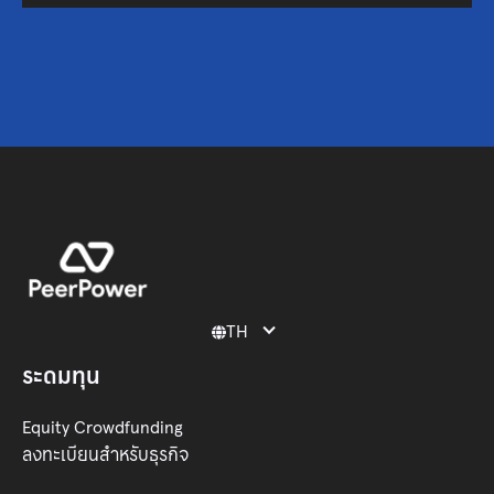
TH

ระดมทุน
Equity Crowdfunding
ลงทะเบียนสำหรับธุรกิจ