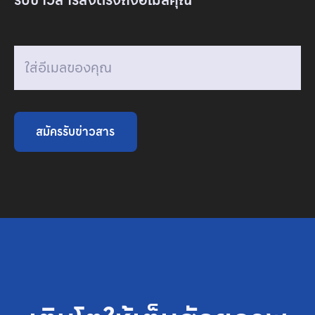
รับข่าวสารส่งตรงถึงอีเมลคุณ