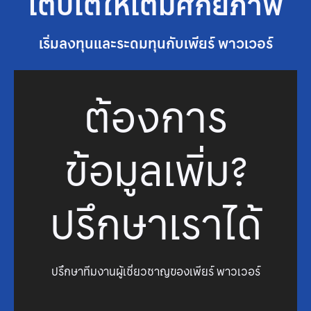
เติบโตให้เต็มศักยภาพ
เริ่มลงทุนและระดมทุนกับเพียร์ พาวเวอร์
ต้องการ
ข้อมูลเพิ่ม?
ปรึกษาเราได้
ปรึกษาทีมงานผู้เชี่ยวชาญของเพียร์ พาวเวอร์