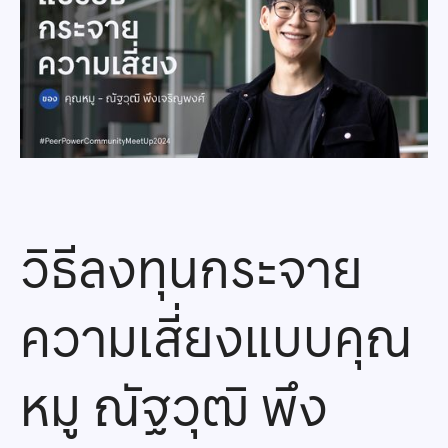
วิธีลงทุนกระจาย
ความเสี่ยงแบบคุณ
หมู ณัฐวุฒิ พึง