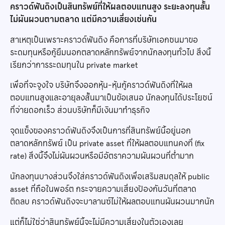
คราวด์ฟันดิงเป็นสินทรัพย์ที่ให้ผลตอบแทนสูง ระยะลงทุนสั้น
ไม่ผันผวนตามตลาด แต่มีความเสี่ยงเช่นกัน
สาเหตุเป็นเพราะคราวด์ฟันดิง คือการที่บริษัทเอกชนมาขอ
ระดมทุนหรือกู้ยืมนอกตลาดหลักทรัพย์จากนักลงทุนทั่วไป สิ่งนี้
เรียกว่าการระดมทุนใน private market
เพื่อที่จะจูงใจ บริษัทจึงออกหุ้น-หุ้นกู้คราวด์ฟันดิงที่ให้ผล
ตอบแทนสูงและอายุลงสั้นมาเป็นข้อเสนอ นักลงทุนได้ประโยชน์
ที่จ่ายดอกเร็ว ส่วนบริษัทก็มีเงินมาทำธุรกิจ
จุดแข็งของคราวด์ฟันดิงจึงเป็นการที่สินทรัพย์นี้อยู่นอก
ตลาดหลักทรัพย์ เป็น private asset ที่ให้ผลตอบแทนคงที่ (fix
rate) สิ่งนี้จึงไม่ผันผวนหรือมีอัตราความผันผวนที่ต่ำมาก
นักลงทุนบางส่วนจึงใส่คราวด์ฟันดิงเพื่อเสริมสมดุลให้ public
asset ที่ถือในพอร์ต กระจายความเสี่ยงป้องกันวันที่ตลาด
ติดลบ คราวด์ฟันดิงจะบาลานซ์ไม่ให้ผลตอบแทนผันผวนมากนัก
แต่ก็ไม่ใช่ว่าสินทรัพย์นี้จะไม่มีความเสี่ยงในตัวเองเลย