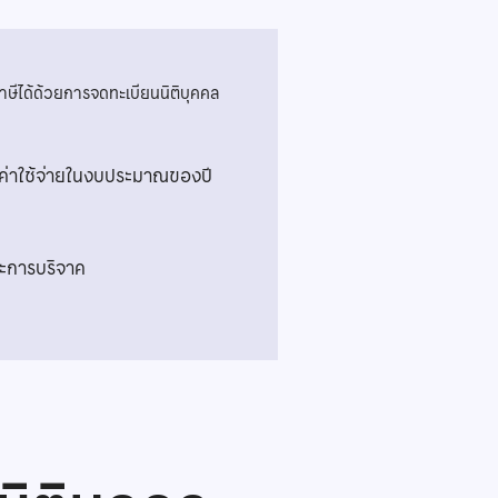
ษีได้ด้วยการจดทะเบียนนิติบุคคล
็นค่าใช้จ่ายในงบประมาณของปี
และการบริจาค