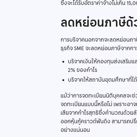
ซึ่งจะได้รับอัตราค่าจ้างไม่เกิน 
ลดหย่อนภาษีด
การบริจาคนอกจากจะลดหย่อนภาษีเงิ
ธุรกิจ SME จะลดหย่อนภาษีจากการบ
บริจาคเงินให้กองทุนส่งเสริมแ
2% ของกำไร
บริจาคให้สถาบันอุดมศึกษาที่ไ
แม้ว่าการจดทะเบียนนิติบุคคลจะช
จดทะเบียนแบบนี้หรือไม่ เพราะอาจเ
เสียจากกำไรสุทธิซึ่งคำนวณด้วยล
ออกหุ้นกู้คราวด์ฟันดิง สามารถปรึกษ
อย่างแน่นอน